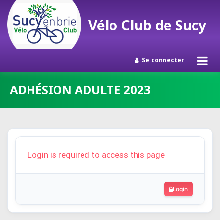
Vélo Club de Sucy
Se connecter
Passer
ADHÉSION ADULTE 2023
au
contenu
Login is required to access this page
Login