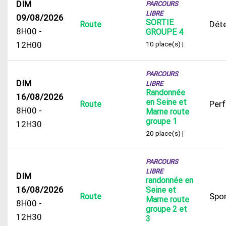
DIM
PARCOURS
LIBRE
09/08/2026
SORTIE
Dét
Route
8H00 -
GROUPE 4
12H00
10 place(s) |
PARCOURS
DIM
LIBRE
Randonnée
16/08/2026
en Seine et
Per
Route
8H00 -
Marne route
groupe 1
12H30
20 place(s) |
PARCOURS
LIBRE
DIM
randonnée en
16/08/2026
Seine et
Spor
Route
Marne route
8H00 -
groupe 2 et
12H30
3