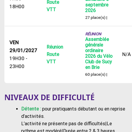
Route
septembre
18H00
VTT
2026
27 place(s) |
RÉUNION
Assemblée
VEN
générale
Réunion
29/01/2027
ordinaire
N/A
Route
2026 du Vélo
19H30 -
VTT
Club de Sucy
23H00
en Brie
60 place(s) |
NIVEAUX DE DIFFICULTÉ
Détente :
pour pratiquants débutant ou en reprise
d’activités.
L’activité ne présente pas de difficultés|Le
rythme est modéré|Durée entre 2 & 3 heures.