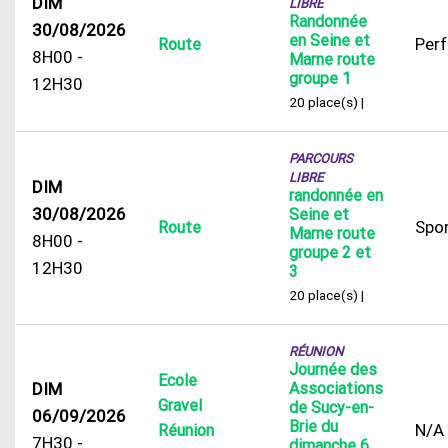
DIM
LIBRE
Randonnée
30/08/2026
en Seine et
Per
Route
8H00 -
Marne route
groupe 1
12H30
20 place(s) |
PARCOURS
LIBRE
DIM
randonnée en
30/08/2026
Seine et
Spor
Route
Marne route
8H00 -
groupe 2 et
12H30
3
20 place(s) |
RÉUNION
Journée des
Ecole
DIM
Associations
Gravel
de Sucy-en-
06/09/2026
Brie du
N/A
Réunion
7H30 -
dimanche 6