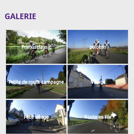
GALERIE
Primusclassic
peloton
Petite de route campagne
Village
Petit village
Route en file