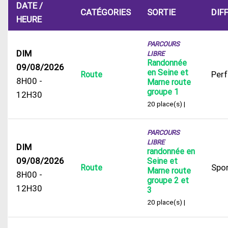
DATE /
CATÉGORIES
SORTIE
DIF
HEURE
PARCOURS
DIM
LIBRE
Randonnée
09/08/2026
en Seine et
Per
Route
8H00 -
Marne route
groupe 1
12H30
20 place(s) |
PARCOURS
LIBRE
DIM
randonnée en
09/08/2026
Seine et
Spor
Route
Marne route
8H00 -
groupe 2 et
12H30
3
20 place(s) |