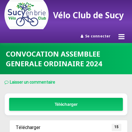
Vélo Club de Sucy
Se connecter
Passer
CONVOCATION ASSEMBLEE
au
GENERALE ORDINAIRE 2024
contenu
Laisser un commentaire
Télécharger
Télécharger
15