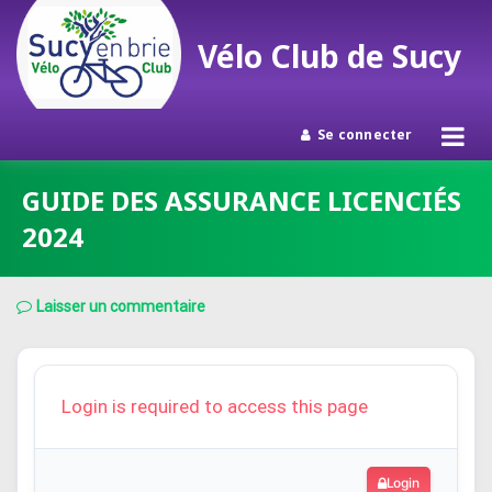
Vélo Club de Sucy
Se connecter
Passer
GUIDE DES ASSURANCE LICENCIÉS
au
2024
contenu
Laisser un commentaire
Login is required to access this page
Login