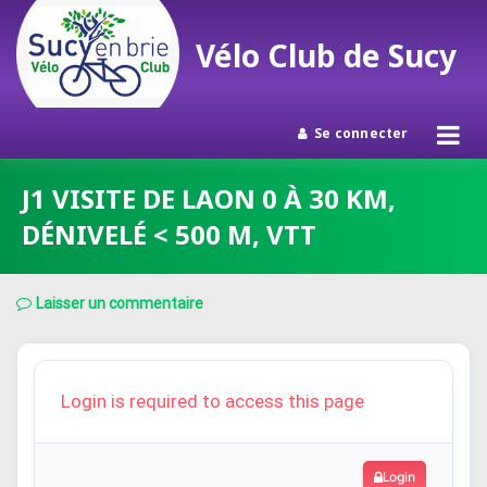
Vélo Club de Sucy
Se connecter
Passer
J1 VISITE DE LAON 0 À 30 KM,
au
DÉNIVELÉ < 500 M, VTT
contenu
Laisser un commentaire
Login is required to access this page
Login