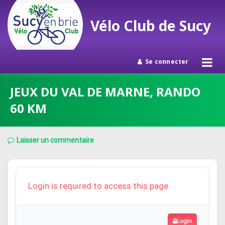
Vélo Club de Sucy
Se connecter
Passer
JEUX DU VAL DE MARNE, RANDO
au
60 KM
contenu
Laisser un commentaire
Login is required to access this page
Login