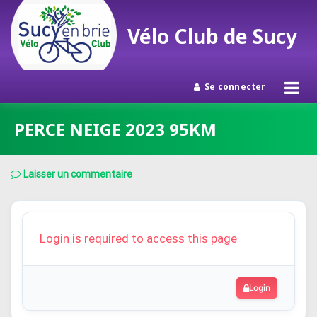
Vélo Club de Sucy
Se connecter
Passer
PERCE NEIGE 2023 95KM
au
contenu
Laisser un commentaire
Login is required to access this page
Login