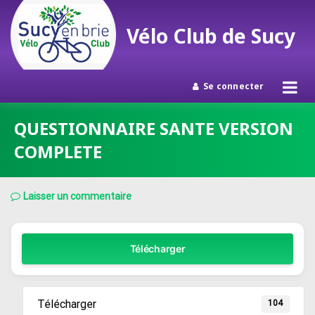
Vélo Club de Sucy
Se connecter
Passer
QUESTIONNAIRE SANTE VERSION
au
COMPLETE
contenu
Laisser un commentaire
Télécharger
Télécharger
104