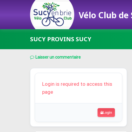
Vélo Club de
Passer
SUCY PROVINS SUCY
au
contenu
Laisser un commentaire
Login is required to access this
page
Login