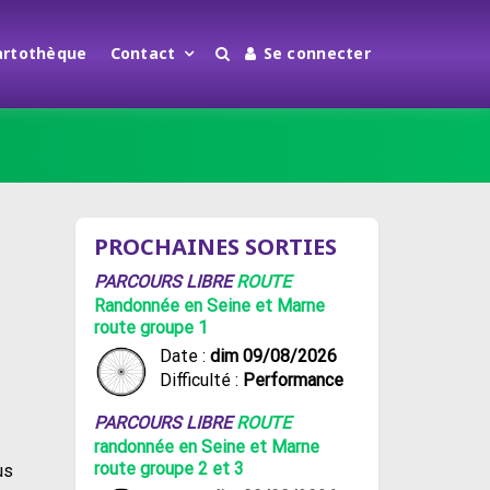
artothèque
Contact
Se connecter
PROCHAINES SORTIES
PARCOURS LIBRE
ROUTE
Randonnée en Seine et Marne
route groupe 1
Date :
dim 09/08/2026
Difficulté :
Performance
PARCOURS LIBRE
ROUTE
randonnée en Seine et Marne
route groupe 2 et 3
us