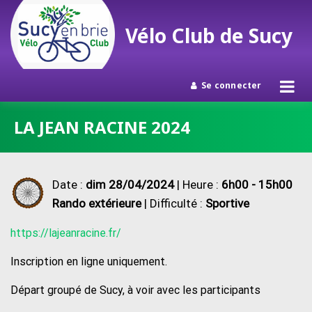
Vélo Club de Sucy
Se connecter
Passer
LA JEAN RACINE 2024
au
contenu
Date :
dim 28/04/2024
| Heure :
6h00 - 15h00
Rando extérieure
| Difficulté :
Sportive
https://lajeanracine.fr/
Inscription en ligne uniquement.
Départ groupé de Sucy, à voir avec les participants