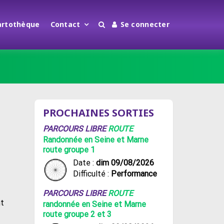
artothèque
Contact
Se connecter
PROCHAINES SORTIES
PARCOURS LIBRE
ROUTE
Randonnée en Seine et Marne
route groupe 1
Date :
dim 09/08/2026
Difficulté :
Performance
PARCOURS LIBRE
ROUTE
nt
randonnée en Seine et Marne
route groupe 2 et 3