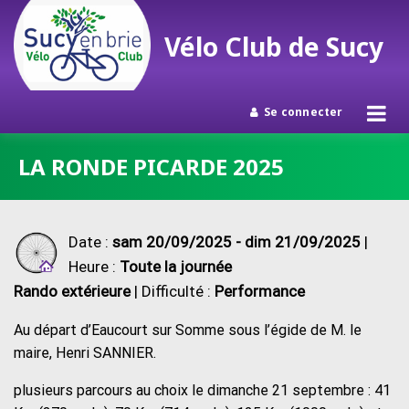
Vélo Club de Sucy
Se connecter
Passer
LA RONDE PICARDE 2025
au
contenu
Date :
sam 20/09/2025 - dim 21/09/2025
|
Heure :
Toute la journée
Rando extérieure
| Difficulté :
Performance
Au départ d’Eaucourt sur Somme sous l’égide de M. le
maire, Henri SANNIER.
plusieurs parcours au choix le dimanche 21 septembre : 41