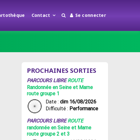
artothèque
Contact
Se connecter
PROCHAINES SORTIES
PARCOURS LIBRE
ROUTE
Randonnée en Seine et Marne
route groupe 1
Date :
dim 16/08/2026
Difficulté :
Performance
PARCOURS LIBRE
ROUTE
randonnée en Seine et Marne
route groupe 2 et 3