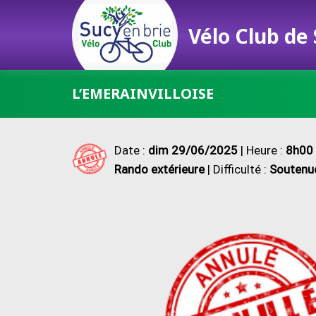
Vélo Club de
Passer
L’EMERAINVILLOISE
au
contenu
Date :
dim 29/06/2025
| Heure :
8h00 
Rando extérieure
| Difficulté :
Soutenu