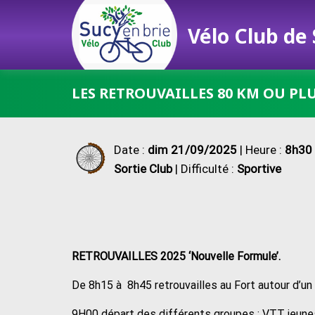
Vélo Club de
Passer
LES RETROUVAILLES 80 KM OU PL
au
contenu
Date :
dim 21/09/2025
| Heure :
8h30 
Sortie Club
| Difficulté :
Sportive
RETROUVAILLES 2025 ‘Nouvelle Formule’.
De 8h15 à 8h45 retrouvailles au Fort autour d’un c
9H00 départ des différents groupes : VTT jeunes