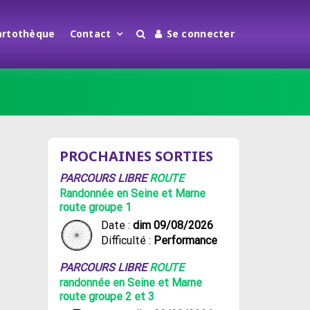
artothèque
Contact
Se connecter
PROCHAINES SORTIES
PARCOURS LIBRE
ROUTE
Randonnée en Seine et Marne
route groupe 1
Date :
dim 09/08/2026
Difficulté :
Performance
PARCOURS LIBRE
ROUTE
randonnée en Seine et Marne
route groupe 2 et 3