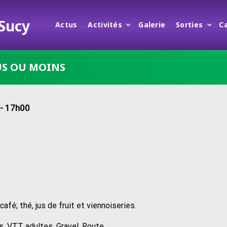
 Sucy
Actus
Activités
Galerie
Sorties
C
US OU MOINS
- 17h00
afé; thé, jus de fruit et viennoiseries.
, VTT adultes, Gravel, Route.