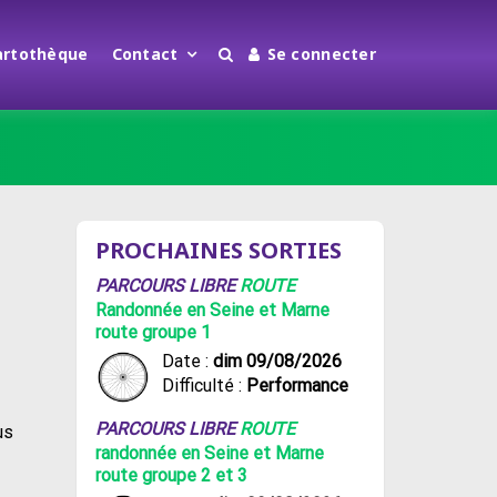
artothèque
Contact
Se connecter
PROCHAINES SORTIES
PARCOURS LIBRE
ROUTE
Randonnée en Seine et Marne
route groupe 1
Date :
dim 09/08/2026
Difficulté :
Performance
PARCOURS LIBRE
ROUTE
us
randonnée en Seine et Marne
route groupe 2 et 3