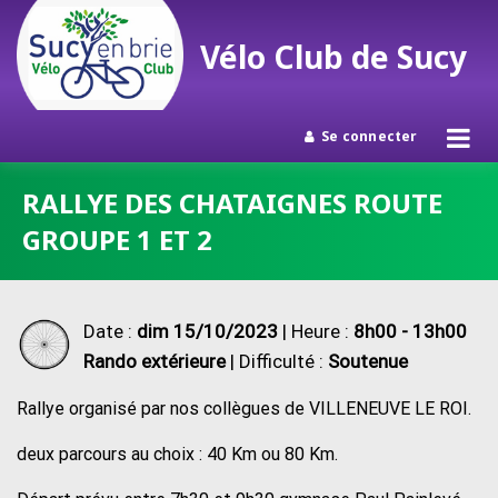
Vélo Club de Sucy
Se connecter
Passer
RALLYE DES CHATAIGNES ROUTE
au
GROUPE 1 ET 2
contenu
Date :
dim 15/10/2023
| Heure :
8h00 - 13h00
Rando extérieure
| Difficulté :
Soutenue
Rallye organisé par nos collègues de VILLENEUVE LE ROI.
deux parcours au choix : 40 Km ou 80 Km.