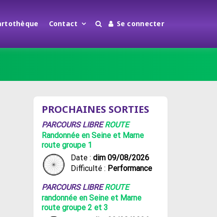
artothèque
Contact
Se connecter
PROCHAINES SORTIES
PARCOURS LIBRE
ROUTE
Randonnée en Seine et Marne
route groupe 1
Date :
dim 09/08/2026
Difficulté :
Performance
PARCOURS LIBRE
ROUTE
randonnée en Seine et Marne
route groupe 2 et 3