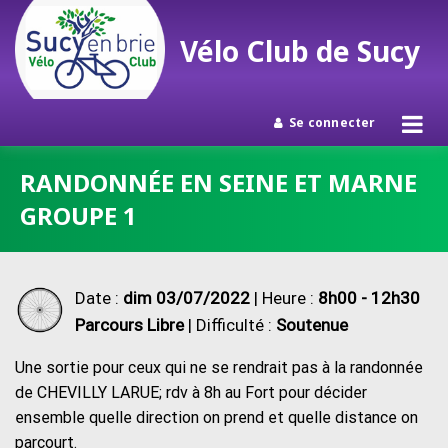
Vélo Club de Sucy
Se connecter
Passer
RANDONNÉE EN SEINE ET MARNE
au
GROUPE 1
contenu
Date :
dim 03/07/2022
| Heure :
8h00 - 12h30
Parcours Libre
| Difficulté :
Soutenue
Une sortie pour ceux qui ne se rendrait pas à la randonnée
de CHEVILLY LARUE; rdv à 8h au Fort pour décider
ensemble quelle direction on prend et quelle distance on
parcourt.