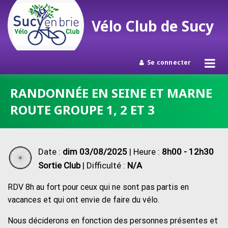
Vélo Club de Sucy
Se connecter
Passer
RANDONNÉE EN SEINE ET MARNE
au
ROUTE GROUPE 1, 2 ET 3
contenu
Date :
dim 03/08/2025
| Heure :
8h00 - 12h30
Sortie Club
| Difficulté :
N/A
RDV 8h au fort pour ceux qui ne sont pas partis en
vacances et qui ont envie de faire du vélo.
Nous déciderons en fonction des personnes présentes et