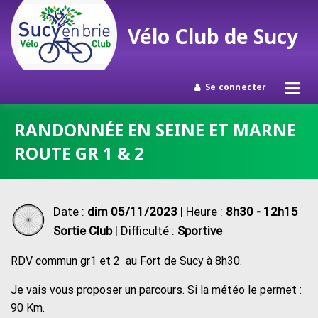
Vélo Club de Sucy
Se connecter
Passer
RANDONNÉE EN SEINE ET MARNE
au
ROUTE GR 1 & 2
contenu
Date :
dim 05/11/2023
| Heure :
8h30 - 12h15
Sortie Club
| Difficulté :
Sportive
RDV commun gr1 et 2 au Fort de Sucy à 8h30.
Je vais vous proposer un parcours. Si la météo le permet :
90 Km.