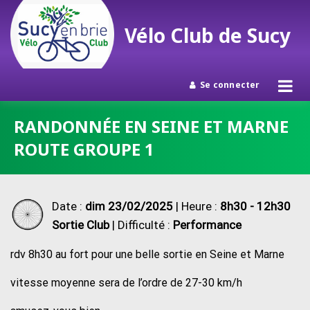
Vélo Club de Sucy
Se connecter
Passer
RANDONNÉE EN SEINE ET MARNE
au
ROUTE GROUPE 1
contenu
Date :
dim 23/02/2025
| Heure :
8h30 - 12h30
Sortie Club
| Difficulté :
Performance
rdv 8h30 au fort pour une belle sortie en Seine et Marne
vitesse moyenne sera de l’ordre de 27-30 km/h