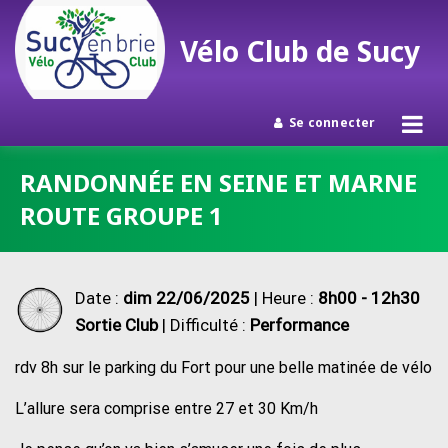
Vélo Club de Sucy
Se connecter
Passer
RANDONNÉE EN SEINE ET MARNE
au
ROUTE GROUPE 1
contenu
Date :
dim 22/06/2025
| Heure :
8h00 - 12h30
Sortie Club
| Difficulté :
Performance
rdv 8h sur le parking du Fort pour une belle matinée de vélo
L’allure sera comprise entre 27 et 30 Km/h