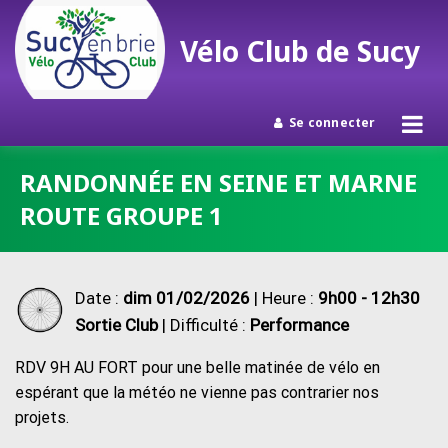
Vélo Club de Sucy
Se connecter
Passer
RANDONNÉE EN SEINE ET MARNE
au
ROUTE GROUPE 1
contenu
Date :
dim 01/02/2026
| Heure :
9h00 - 12h30
Sortie Club
| Difficulté :
Performance
RDV 9H AU FORT pour une belle matinée de vélo en
espérant que la météo ne vienne pas contrarier nos
projets.