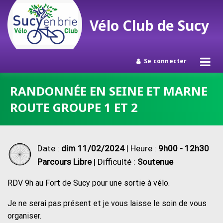
Vélo Club de Sucy
Se connecter
Passer
RANDONNÉE EN SEINE ET MARNE
au
ROUTE GROUPE 1 ET 2
contenu
Date :
dim 11/02/2024
| Heure :
9h00 - 12h30
Parcours Libre
| Difficulté :
Soutenue
RDV 9h au Fort de Sucy pour une sortie à vélo.
Je ne serai pas présent et je vous laisse le soin de vous
organiser.