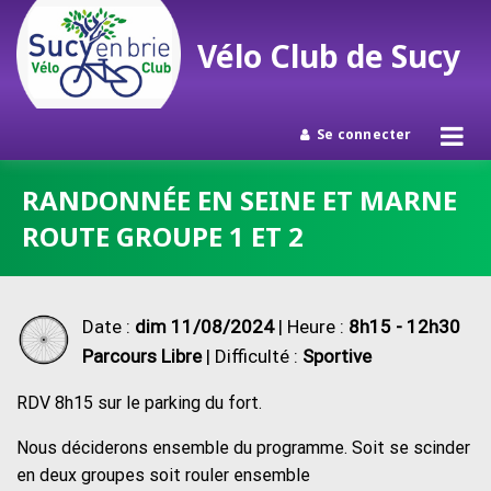
Vélo Club de Sucy
Se connecter
Passer
RANDONNÉE EN SEINE ET MARNE
au
ROUTE GROUPE 1 ET 2
contenu
Date :
dim 11/08/2024
| Heure :
8h15 - 12h30
Parcours Libre
| Difficulté :
Sportive
RDV 8h15 sur le parking du fort.
Nous déciderons ensemble du programme. Soit se scinder
en deux groupes soit rouler ensemble