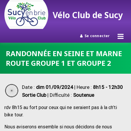
Vélo Club de Sucy
Se connecter
Passer
RANDONNÉE EN SEINE ET MARNE
au
ROUTE GROUPE 1 ET GROUPE 2
contenu
Date :
dim 01/09/2024
| Heure :
8h15 - 12h30
Sortie Club
| Difficulté :
Soutenue
rdv 8h15 au fort pour ceux qui ne seraient pas à la ch’ti
bike tour.
Nous aviserons ensemble si nous décidons de nous