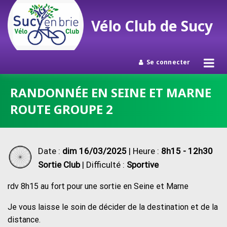
Vélo Club de Sucy
Se connecter
Passer
RANDONNÉE EN SEINE ET MARNE
au
ROUTE GROUPE 2
contenu
Date :
dim 16/03/2025
| Heure :
8h15 - 12h30
Sortie Club
| Difficulté :
Sportive
rdv 8h15 au fort pour une sortie en Seine et Marne
Je vous laisse le soin de décider de la destination et de la
distance.