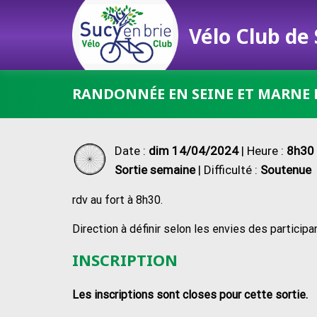
Vélo Club de
Passer
RANDONNÉE EN SEINE ET MARNE 
au
contenu
Date :
dim 14/04/2024
| Heure :
8h30 
Sortie semaine
| Difficulté :
Soutenue
rdv au fort à 8h30.
Direction à définir selon les envies des participa
INSCRIPTION
Les inscriptions sont closes pour cette sortie.