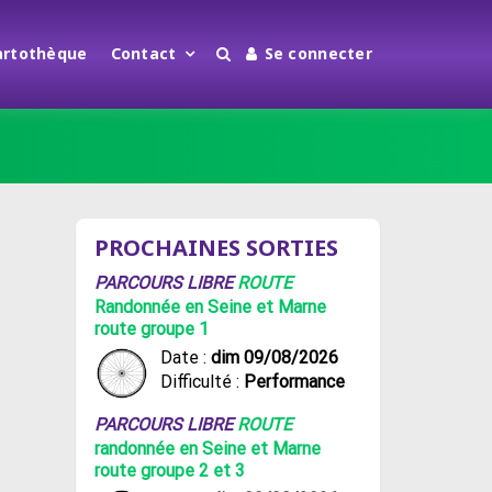
artothèque
Contact
Se connecter
PROCHAINES SORTIES
PARCOURS LIBRE
ROUTE
Randonnée en Seine et Marne
route groupe 1
Date :
dim 09/08/2026
Difficulté :
Performance
PARCOURS LIBRE
ROUTE
randonnée en Seine et Marne
route groupe 2 et 3