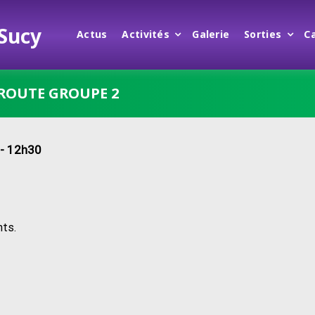
 Sucy
Actus
Activités
Galerie
Sorties
C
ROUTE GROUPE 2
- 12h30
nts.