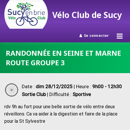
Vélo Club de Sucy
Se connecter
Passer
RANDONNÉE EN SEINE ET MARNE
au
ROUTE GROUPE 3
contenu
Date :
dim 28/12/2025
| Heure :
9h00 - 12h30
Sortie Club
| Difficulté :
Sportive
rdv 9h au fort pour une belle sortie de vélo entre deux
réveillons. Ca va aider à la digestion et faire de la place
pour la St Sylvestre