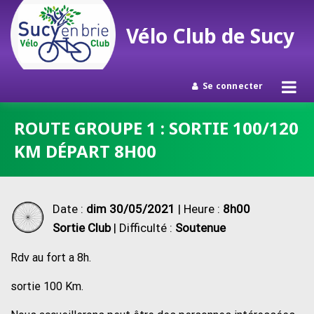
Vélo Club de Sucy
Se connecter
Passer
ROUTE GROUPE 1 : SORTIE 100/120
au
KM DÉPART 8H00
contenu
Date :
dim 30/05/2021
| Heure :
8h00
Sortie Club
| Difficulté :
Soutenue
Rdv au fort a 8h.
sortie 100 Km.