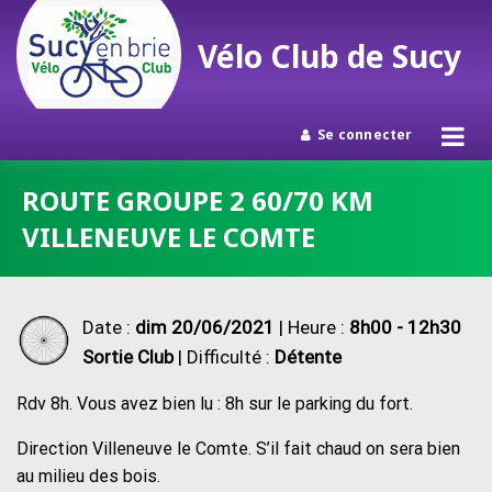
Vélo Club de Sucy
Se connecter
Passer
ROUTE GROUPE 2 60/70 KM
au
VILLENEUVE LE COMTE
contenu
Date :
dim 20/06/2021
| Heure :
8h00 - 12h30
Sortie Club
| Difficulté :
Détente
Rdv 8h. Vous avez bien lu : 8h sur le parking du fort.
Direction Villeneuve le Comte. S’il fait chaud on sera bien
au milieu des bois.