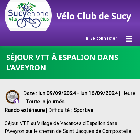
Vélo Club de Sucy
Se connecter
Passer
SÉJOUR VTT À ESPALION DANS
au
L’AVEYRON
contenu
Date :
lun 09/09/2024 - lun 16/09/2024
| Heure
:
Toute la journée
Rando extérieure
| Difficulté :
Sportive
Séjour VTT au Village de Vacances d’Espalion dans
l’Aveyron sur le chemin de Saint Jacques de Compostelle.