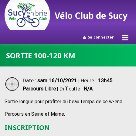
Vélo Club de Sucy
Se connecter
Passer
SORTIE 100-120 KM
au
contenu
Date :
sam 16/10/2021
| Heure :
13h45
Parcours Libre
| Difficulté :
N/A
Sortie longue pour profiter du beau temps de ce w-end.
Parcours en Seine et Marne.
INSCRIPTION