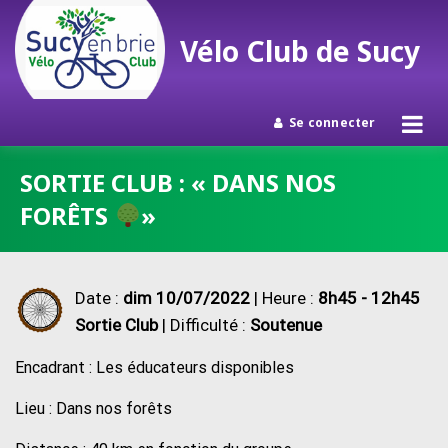
Vélo Club de Sucy
Se connecter
Passer
SORTIE CLUB : « DANS NOS
au
FORÊTS
»
contenu
Date :
dim 10/07/2022
| Heure :
8h45 - 12h45
Sortie Club
| Difficulté :
Soutenue
Encadrant : Les éducateurs disponibles
Lieu : Dans nos forêts