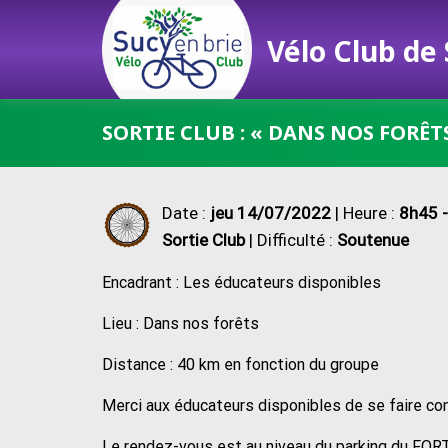
Vélo Club de
Passer
SORTIE CLUB : « DANS NOS FORÊT
au
contenu
Date :
jeu 14/07/2022
| Heure :
8h45 
Sortie Club
| Difficulté :
Soutenue
Encadrant : Les éducateurs disponibles
Lieu : Dans nos forêts
Distance : 40 km en fonction du groupe
Merci aux éducateurs disponibles de se faire co
Le rendez-vous est au niveau du parking du FORT