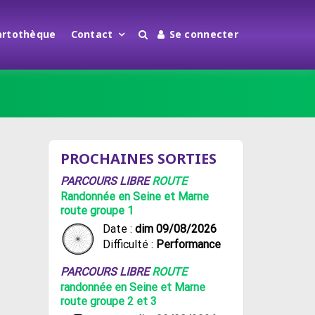
artothèque
Contact
Se connecter
PROCHAINES SORTIES
PARCOURS LIBRE
ROUTE
Randonnée en Seine et Marne
route groupe 1
Date :
dim 09/08/2026
Difficulté :
Performance
PARCOURS LIBRE
ROUTE
randonnée en Seine et Marne
route groupe 2 et 3