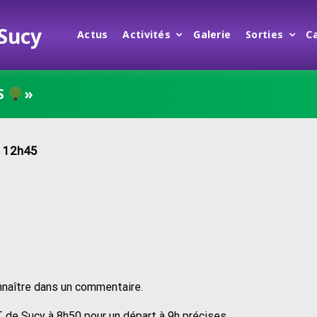
 Sucy
Actus
Activités
Galerie
Sorties
C
S
»
- 12h45
nnaître dans un commentaire.
 de Sucy à 8h50 pour un départ à 9h précises.