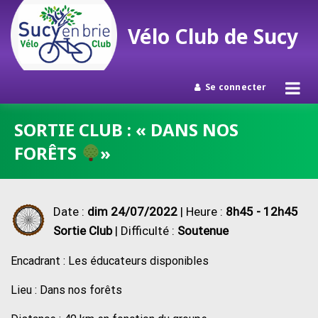
Vélo Club de Sucy
Se connecter
Passer
SORTIE CLUB : « DANS NOS
au
FORÊTS
»
contenu
Date :
dim 24/07/2022
| Heure :
8h45 - 12h45
Sortie Club
| Difficulté :
Soutenue
Encadrant : Les éducateurs disponibles
Lieu : Dans nos forêts