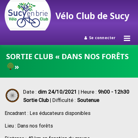
Vélo Club de Sucy
Se connecter
Passer
SORTIE CLUB « DANS NOS FORÊTS
au
»
contenu
Date :
dim 24/10/2021
| Heure :
9h00 - 12h30
Sortie Club
| Difficulté :
Soutenue
Encadrant : Les éducateurs disponibles
Lieu : Dans nos forêts