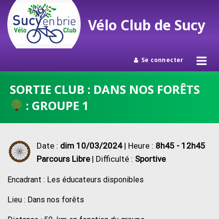
Vélo Club de Sucy
Se connecter
Passer
SORTIE CLUB : DANS NOS FORÊTS
au
: GROUPE 1
contenu
Date :
dim 10/03/2024
| Heure :
8h45 - 12h45
Parcours Libre
| Difficulté :
Sportive
Encadrant : Les éducateurs disponibles
Lieu : Dans nos forêts