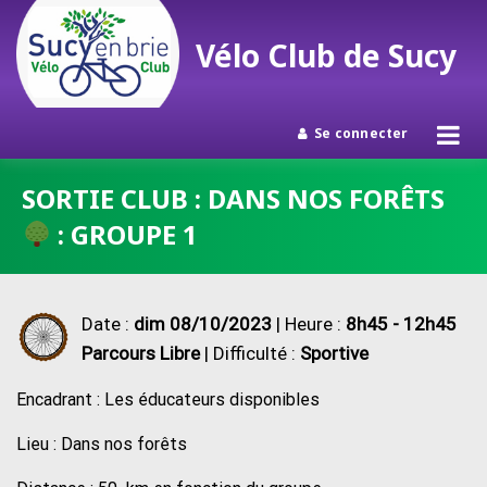
Vélo Club de Sucy
Se connecter
Passer
SORTIE CLUB : DANS NOS FORÊTS
au
: GROUPE 1
contenu
Date :
dim 08/10/2023
| Heure :
8h45 - 12h45
Parcours Libre
| Difficulté :
Sportive
Encadrant : Les éducateurs disponibles
Lieu : Dans nos forêts