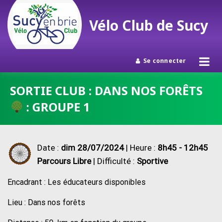
Vélo Club de Sucy
Se connecter
Passer
SORTIE CLUB : DANS NOS FORÊTS
au
: GROUPE 1
contenu
Date :
dim 28/07/2024
| Heure :
8h45 - 12h45
Parcours Libre
| Difficulté :
Sportive
Encadrant : Les éducateurs disponibles
Lieu : Dans nos forêts