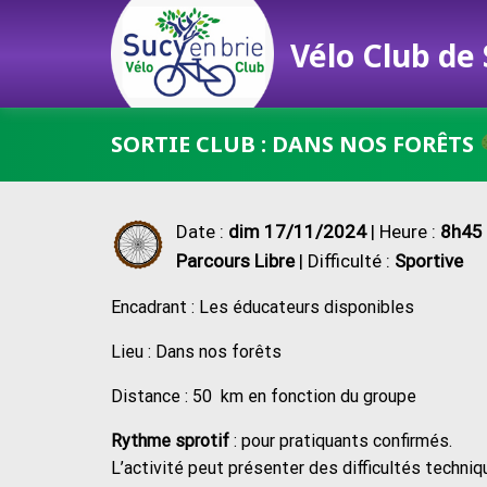
Vélo Club de
Passer
SORTIE CLUB : DANS NOS FORÊTS
au
contenu
Date :
dim 17/11/2024
| Heure :
8h45 
Parcours Libre
| Difficulté :
Sportive
Encadrant : Les éducateurs disponibles
Lieu : Dans nos forêts
Distance : 50 km en fonction du groupe
Rythme sprotif
: pour pratiquants confirmés.
L’activité peut présenter des difficultés techn