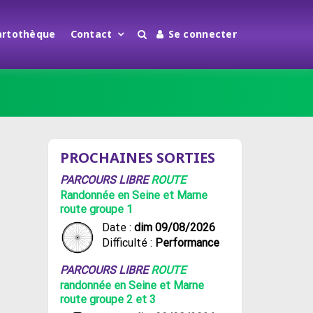
artothèque
Contact
Se connecter
PROCHAINES SORTIES
PARCOURS LIBRE
ROUTE
Randonnée en Seine et Marne
route groupe 1
Date :
dim 09/08/2026
Difficulté :
Performance
PARCOURS LIBRE
ROUTE
randonnée en Seine et Marne
route groupe 2 et 3