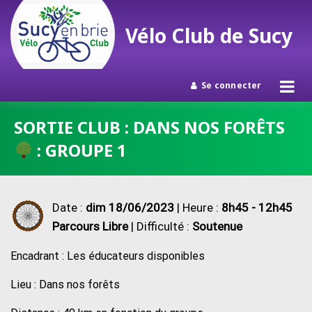
Vélo Club de Sucy
Se connecter
Passer
SORTIE CLUB : DANS NOS FORÊTS
au
: GROUPE 1
contenu
Date :
dim 18/06/2023
| Heure :
8h45 - 12h45
Parcours Libre
| Difficulté :
Soutenue
Encadrant : Les éducateurs disponibles
Lieu : Dans nos forêts