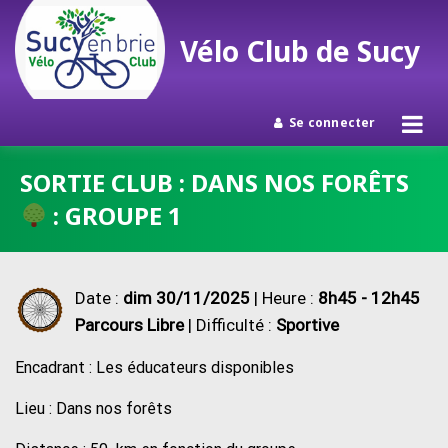
Vélo Club de Sucy
Se connecter
Passer
SORTIE CLUB : DANS NOS FORÊTS
au
: GROUPE 1
contenu
Date :
dim 30/11/2025
| Heure :
8h45 - 12h45
Parcours Libre
| Difficulté :
Sportive
Encadrant : Les éducateurs disponibles
Lieu : Dans nos forêts