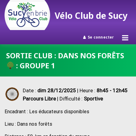
Vélo Club de Sucy
Se connecter
Passer
SORTIE CLUB : DANS NOS FORÊTS
au
: GROUPE 1
contenu
Date :
dim 28/12/2025
| Heure :
8h45 - 12h45
Parcours Libre
| Difficulté :
Sportive
Encadrant : Les éducateurs disponibles
Lieu : Dans nos forêts