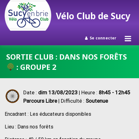
Vélo Club de Sucy
Se connecter
Passer
SORTIE CLUB : DANS NOS FORÊTS
au
: GROUPE 2
contenu
Date :
dim 13/08/2023
| Heure :
8h45 - 12h45
Parcours Libre
| Difficulté :
Soutenue
Encadrant : Les éducateurs disponibles
Lieu : Dans nos forêts