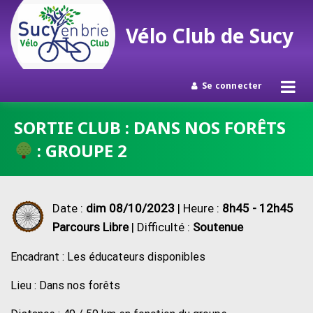
Vélo Club de Sucy
Se connecter
Passer
SORTIE CLUB : DANS NOS FORÊTS
au
: GROUPE 2
contenu
Date :
dim 08/10/2023
| Heure :
8h45 - 12h45
Parcours Libre
| Difficulté :
Soutenue
Encadrant : Les éducateurs disponibles
Lieu : Dans nos forêts