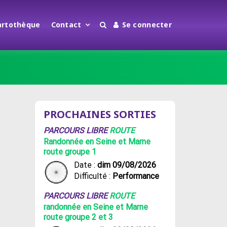
artothèque
Contact
Se connecter
PROCHAINES SORTIES
PARCOURS LIBRE
ROUTE
Randonnée en Seine et Marne
route groupe 1
Date :
dim 09/08/2026
Difficulté :
Performance
PARCOURS LIBRE
ROUTE
randonnée en Seine et Marne
route groupe 2 et 3