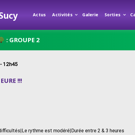
 Sucy
Actus
Activités
Galerie
Sorties
C
: GROUPE 2
- 12h45
URE !!!
 difficultés|Le rythme est modéré|Durée entre 2 & 3 heures