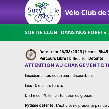
Vélo Club de
Passer
SORTIE CLUB : DANS NOS FORÊTS
au
contenu
Date :
dim 26/03/2023
| Heure :
8h45 
Parcours Libre
| Difficulté :
Détente
ATTENTION AU
CHANGEMENT D’HE
Encadrant : Les éducateurs disponibles
Lieu : Dans nos forêts
Distance : 40 km en fonction du groupe
Rythme détente
: L’activité ne présente pas de