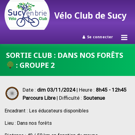
Vélo Club de Sucy
Se connecter
Passer
SORTIE CLUB : DANS NOS FORÊTS
au
: GROUPE 2
contenu
Date :
dim 03/11/2024
| Heure :
8h45 - 12h45
Parcours Libre
| Difficulté :
Soutenue
Encadrant : Les éducateurs disponibles
Lieu : Dans nos forêts