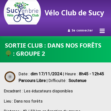
Vélo Club de Sucy
Se connecter
Passer
SORTIE CLUB : DANS NOS FORÊTS
au
: GROUPE 2
contenu
Date :
dim 17/11/2024
| Heure :
8h45 - 12h45
Parcours Libre
| Difficulté :
Soutenue
Encadrant : Les éducateurs disponibles
Lieu : Dans nos forêts